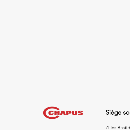
Siège so
ZI les Bast