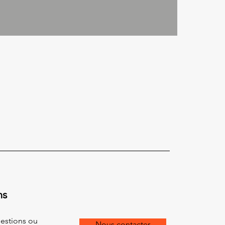
ns
estions ou
Nous contacter