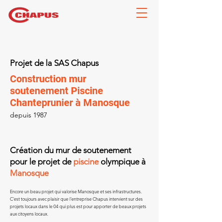
Projet de la SAS Chapus
Construction mur
soutenement Piscine
Chanteprunier à Manosque
depuis 1987
Création du mur de soutenement
pour le projet de
piscine
olympique à
Manosque
Encore un beau projet qui valorise Manosque et ses infrastructures.
C'est toujours avec plaisir que l'entreprise Chapus intervient sur des
projets locaux dans le 04 qui plus est pour apporter de beaux projets
aux citoyens locaux.