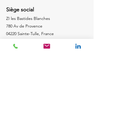
Siège social
ZI les Bastides Blanches
780 Av de Provence
04220 Sainte-Tulle, France
Questions
Pour vos questions ou félicitations, veuillez
appeler le :
04 92 78 20 37
LinkedIn
Google
Nous contacter