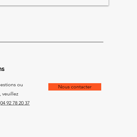
ns
estions ou
Nous contacter
, veuillez
:
04 92 78 20 37