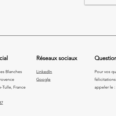
cial
Réseaux sociaux
Questio
ides Blanches
LinkedIn
Pour vos qu
Provence
Google
félicitations
e-Tulle, France
appeler le 
37