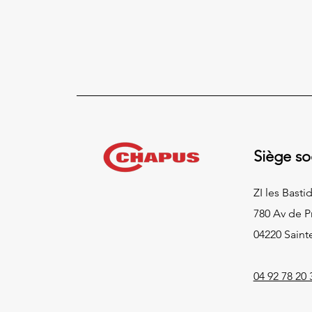
Siège so
ZI les Bast
780 Av de 
04220 Saint
04 92 78 20 