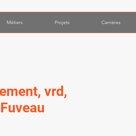
Métiers
Projets
Carrières
sement, vrd,
 Fuveau